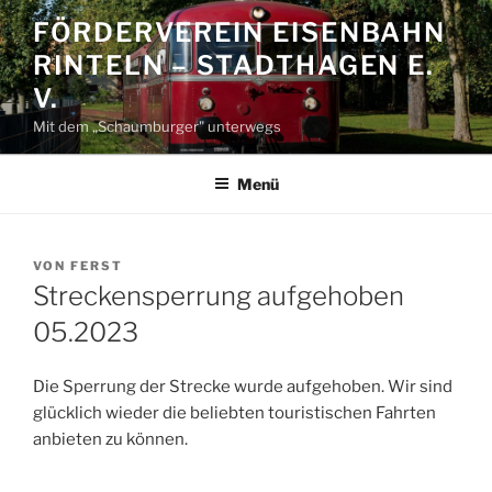
Zum
FÖRDERVEREIN EISENBAHN
Inhalt
RINTELN – STADTHAGEN E.
springen
V.
Mit dem „Schaumburger" unterwegs
Menü
VERÖFFENTLICHT
VON
FERST
AM
Streckensperrung aufgehoben
05.2023
Die Sperrung der Strecke wurde aufgehoben. Wir sind
glücklich wieder die beliebten touristischen Fahrten
anbieten zu können.