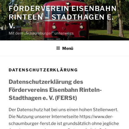
Zum
FÖRDERVEREIN EISENBAHN
Inhalt
RINTELN – STADTHAGEN E.
springen
V.
Mit dem „Schaumburger" unterwegs
Menü
DATENSCHUTZERKLÄRUNG
Datenschutzerklärung des
Fördervereins Eisenbahn Rinteln-
Stadthagen e. V. (FERSt)
Der Datenschutz hat bei uns einen hohen Stellenwert.
Die Nutzung unserer Internetseite https://www.der-
schaumburger-ferst.de ist grundsätzlich ohne jegliche