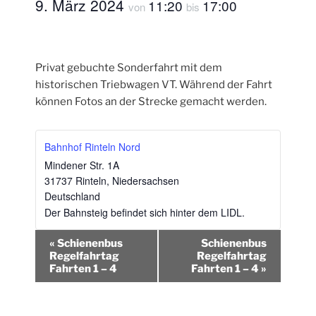
9. März 2024
11:20
17:00
von
bis
Privat gebuchte Sonderfahrt mit dem
historischen Triebwagen VT. Während der Fahrt
können Fotos an der Strecke gemacht werden.
Bahnhof Rinteln Nord
Mindener Str. 1A
31737 Rinteln
,
Niedersachsen
Deutschland
Der Bahnsteig befindet sich hinter dem LIDL.
V
«
Schienenbus
Schienenbus
e
Regelfahrtag
Regelfahrtag
Fahrten 1 – 4
Fahrten 1 – 4
»
r
a
n